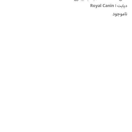
دیابت ا Royal Canin
Veterinary Diet Dog -
ناموجود
Diabetic DS 37