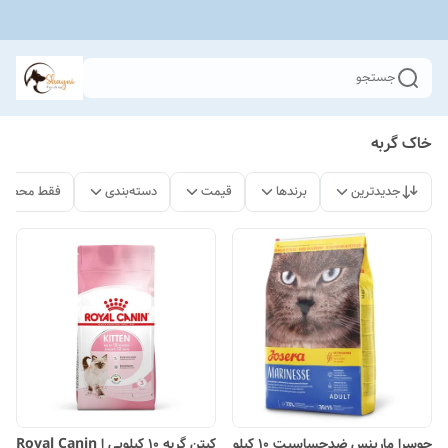
جستجو
خاک گربه
جدیدترین
برندها
قیمت
دسته‌بندی
فقط محصولا
جوسرا مارینس ضدحساسیت ۱۰ کیلو
کیتن گربه 10 کیلویی ا Royal Canin