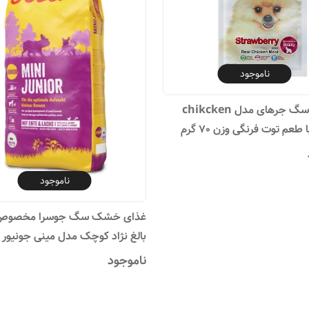
ناموجود
تشویقی سگ جرهای مدل chikcken
ناموجود
غذای خشک سگ جوسرا مخصو
کیلوگرم
ناموجود