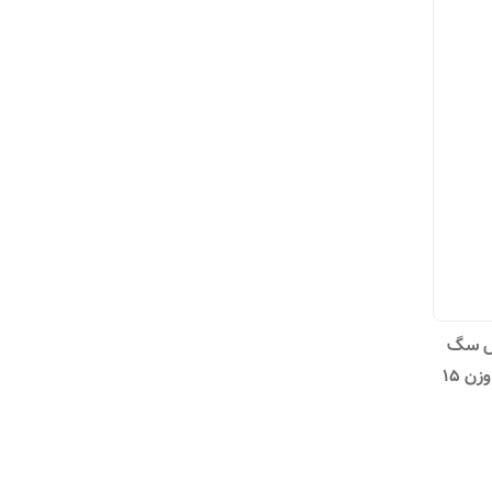
ص سگ
بالغ نژاد کوچک مدل مینی جونیور وزن 15