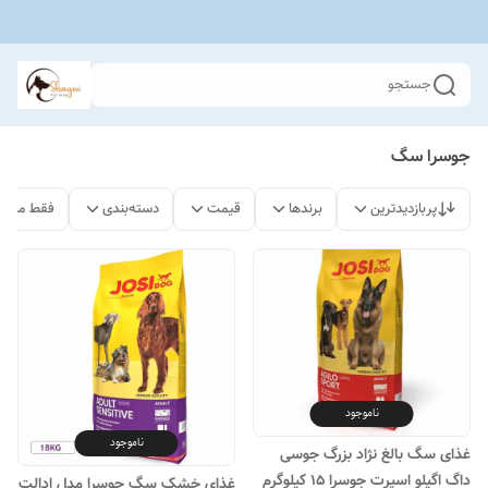
جستجو
جوسرا سگ
پربازدیدترین
برندها
قیمت
دسته‌بندی
فقط محصو
ناموجود
ناموجود
غذای سگ بالغ نژاد بزرگ جوسی
داگ اگیلو اسپرت جوسرا ۱۵ کیلوگرم
غذای خشک سگ جوسرا مدل ادالت