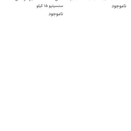
_ agilo sport Josidog
ناموجود
سنسیتیو ۱۵ کیلو
ناموجود