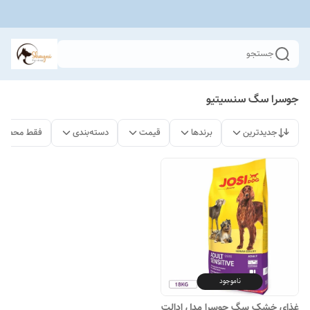
جستجو
جوسرا سگ سنسیتیو
جدیدترین
برندها
قیمت
دسته‌بندی
فقط محصولا
ناموجود
غذای خشک سگ جوسرا مدل ادالت