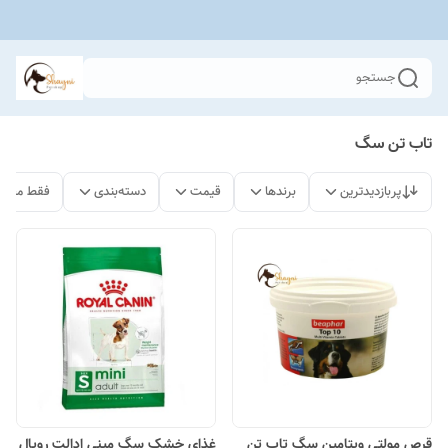
جستجو
تاب تن سگ
پربازدیدترین
برندها
قیمت
دسته‌بندی
فقط محصو
قرص مولتی ویتامین سگ تاپ تن
غذای خشک سگ مینی ادالت رویال