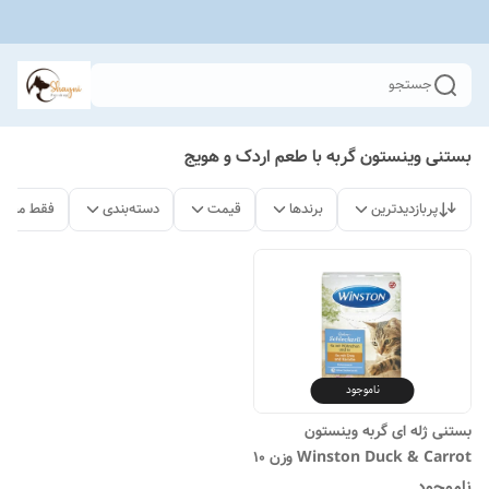
جستجو
بستنی وینستون گربه با طعم اردک و هویج
پربازدیدترین
برندها
قیمت
دسته‌بندی
فقط محصو
ناموجود
بستنی ژله ای گربه وینستون
Winston Duck & Carrot وزن 10
گرم
ناموجود