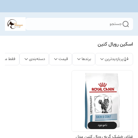
جستجو
اسکین رویال کنین
پربازدیدترین
برندها
قیمت
دسته‌بندی
فقط محصو
ناموجود
غذای خشک گربه رویال کنین مدل