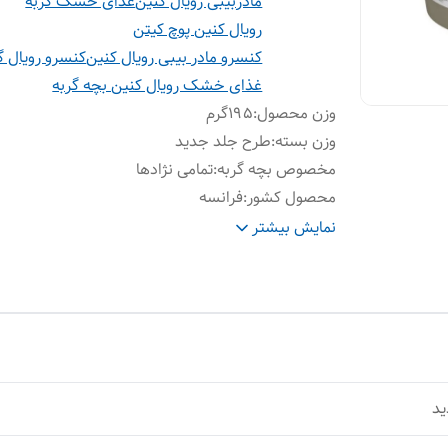
مادربیبی رویال کنین
غذای خشک گربه
رویال کنین پوچ کیتن
کنسرو مادر بیبی رویال کنین
کنسرو رویال گ
غذای خشک رویال کنین بچه گربه
وزن محصول
:
۱۹۵گرم
وزن بسته
:
طرح جلد جدید
مخصوص بچه گربه
:
تمامی نژادها
محصول کشور
:
فرانسه
تاریخ انقضا
:
۲۰۲۶
نمایش بیشتر
تعداد دربسته
:
۱۲ عدد
ید