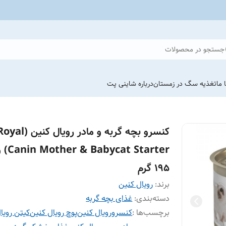
جستجو در محصولات
 ما
تغذیه سگ در زمستان
درباره شاینی پت
کنسرو بچه گربه و مادر رویال کنین (l
bycat Starter
195 گرم
برند:
رویال کنین
دسته‌بندی
:
غذای بچه گربه
برچسب‌ها :
کنسرورویال کنین
پوچ رویال کنین
کیتن رویا