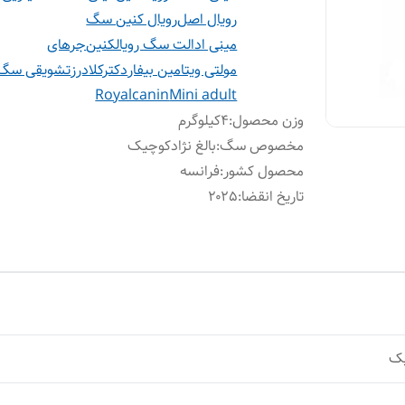
رویال اصل
رویال کنین سگ
مینی ادالت سگ رویالکنین
جرهای
مولتی ویتامین بیفار
دکترکلادرز
تشویقی سگ
Royalcanin
Mini adult
وزن محصول
:
۴کیلوگرم
مخصوص سگ
:
بالغ نژادکوچیک
محصول کشور
:
فرانسه
تاریخ انقضا
:
۲۰۲۵
یک