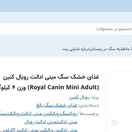
جستجو در محصولات
 ما
تغذیه سگ در زمستان
درباره شاینی پت
غذای خشک سگ مینی ادالت رویال کنین
(Royal Canin Mini Adult) وزن 4 کیلوگرم
برند:
رویال کنین
دسته‌بندی
:
غذای خشک سگ بالغ
برچسب‌ها :
رویالسگ
رویالکنین مینی ادالت
رویالکنینس
مینی ادالت
مینی ادالت رویال
مینی ادالت رویالکنین
مینی ادالت ۴کیلویی