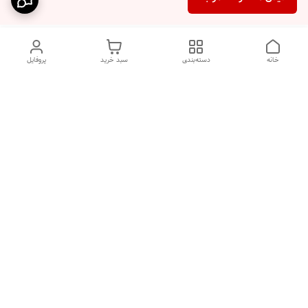
خانه
دسته‌بندی
سبد خرید
پروفایل
دسترسی سریع
بیماری پاروا ویروس در سگ
شکایات
ها
فواید غذای خشک
بیماری های رایج در گربه ها
معرفی برند جوسرا
پل ارتباطی با ما
معرفی برند رویال کنین
دانستنی سگ ها
(Royal Canin)