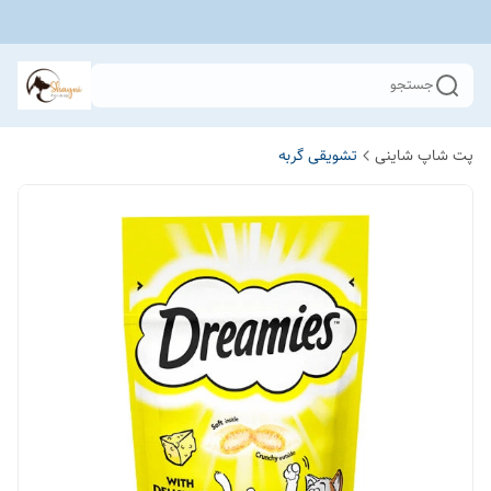
جستجو
پت شاپ شاینی
تشویقی گربه