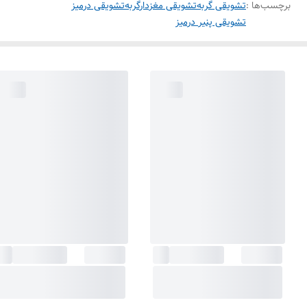
برچسب‌ها :
تشویقی گربه
تشویقی مغزدارگربه
تشویقی درمیز
تشویقی پنیر درمیز