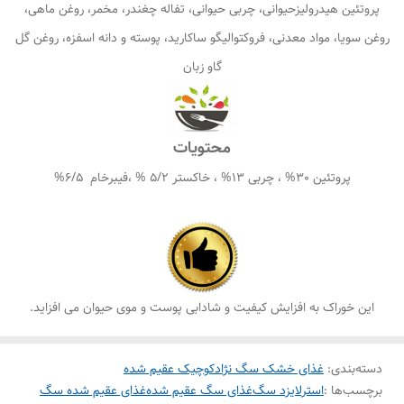
پروتئین هیدرولیزحیوانی، چربی حیوانی، تفاله چغندر، مخمر، روغن ماهی،
روغن سویا، مواد معدنی، فروکتوالیگو ساکارید، پوسته و دانه اسفزه، روغن گل
گاو زبان
محتویات
پروتئین 30% ، چربی 13% ، خاکستر 5/2 % ،فیبرخام 6/5%
این خوراک به افزایش کیفیت و شادابی پوست و موی حیوان می افزاید.
دسته‌بندی
:
غذای خشک سگ نژادکوچیک عقیم شده
برچسب‌ها :
استرلایزد سگ
غذای سگ عقیم شده
غذای عقیم شده سگ