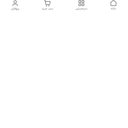
خانه
دسته‌بندی
سبد خرید
پروفایل
دسترسی سریع
بیماری پاروا ویروس در سگ
شکایات
ها
فواید غذای خشک
بیماری های رایج در گربه ها
معرفی برند جوسرا
پل ارتباطی با ما
معرفی برند رویال کنین
دانستنی سگ ها
(Royal Canin)
درباره شاینی پت
معرفی برند ونپی wanpy