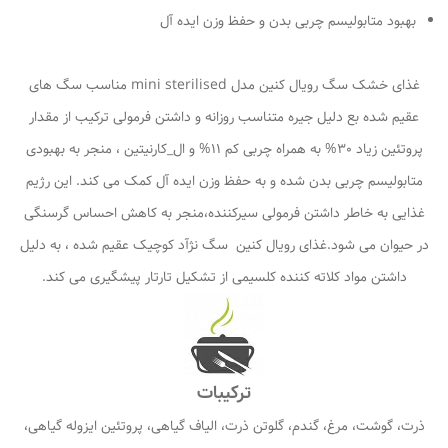
بهبود متابولیسم چربی بدن و حفظ وزن ایده آل
غذای خشک سگ رویال کنین مدل mini sterilised مناسب سگ های
عقیم شده بع دلیل جیره متناسب روزانه و داشتن فرمولی ترکیب از مقدار
پروتئین زیاد 30% به همراه چربی کم 11% و ال_کارنیتین ، منجر به بهبودی
متابولیسم چربی بدن شده و به حفظ وزن ایده آل کمک می کند. این رژیم
غذایی به خاطر داشتن فرمولی سیرکننده،منجر به کاهش احساس گرسنگی
در حیوان می شود.غذای رویال کنین سگ نژآد کوچیک عقیم شده ، به دلیل
داشتن مواد کلاته کننده کلسیمی از تشکیل تارتار پیشگیری می کند.
ترکیبات
ذرت، گوشت، مرغ، گندم، گلوتن ذرت، الیاف گیاهی، پروتئین ایزوله گیاهی،