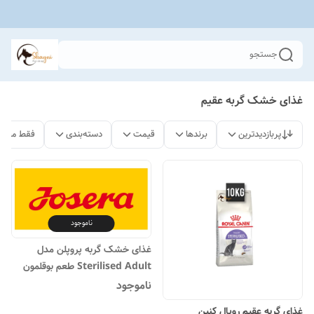
جستجو
غذای خشک گربه عقیم
پربازدیدترین
برندها
قیمت
دسته‌بندی
فقط محصو
ناموجود
غذای خشک گربه پروپلن مدل
Sterilised Adult طعم بوقلمون
وزن ۱۰ کیلو
ناموجود
غذای گربه عقیم رویال کنین