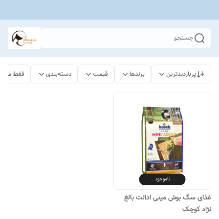
جستجو
پربازدیدترین
برندها
قیمت
دسته‌بندی
فقط محصو
ناموجود
غذای سگ بوش مینی ادالت بالغ
نژاد کوچک