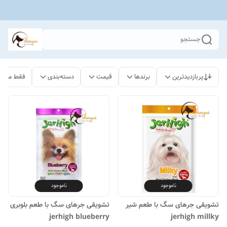
جستجو
پربازدیدترین
برندها
قیمت
دسته‌بندی
فقط محصو
ناموجود
ناموجود
تشویقی جرهای سگ با طعم شیر
تشویقی جرهای سگ با طعم بلوبری
jerhigh blueberry
jerhigh millky