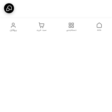
خانه
دسته‌بندی
سبد خرید
پروفایل
دسترسی سریع
بیماری پاروا ویروس در سگ
شکایات
ها
فواید غذای خشک
بیماری های رایج در گربه ها
معرفی برند جوسرا
پل ارتباطی با ما