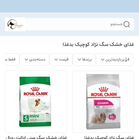
جستجو
غذای خشک سگ نژاد کوچیک بدغذا
پربازدیدترین
برندها
قیمت
دسته‌بندی
فقط محصو
غذای سگ نژاد کوچیک بدغذا
غذای خشک سگ مینی ادالت رویال