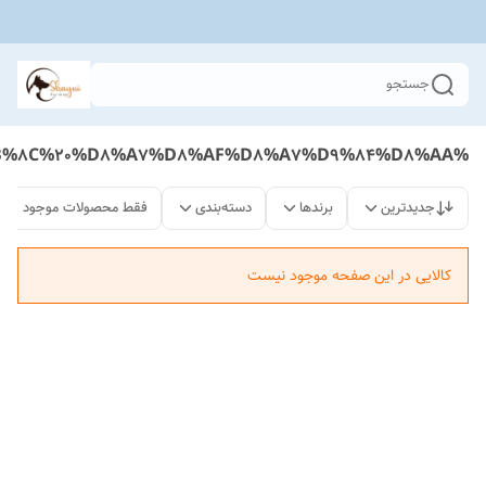
جستجو
%D9%BE%D9%88%DA%86%20%D9%85%DB%8C%D9%86%DB%8C%20%D8%A7%D8%AF%D8%A7%D9%84%D8%AA
جدیدترین
برندها
دسته‌بندی
فقط محصولات موجود
کالایی در این صفحه موجود نیست