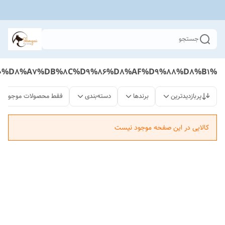
جستجو
%D8%B1%D9%88%DB%8C%D8%A7%D9%84%20%DA%A9%D9%86%DB%8C%D9%86%20%DA%AF%D8%B1%D8%A8%D9%87%20%D8%A7%DB%8C%D9%86%D8%AF%D9%88%D8%B1
پربازدیدترین
برندها
دسته‌بندی
فقط محصولات موجود
کالایی در این صفحه موجود نیست